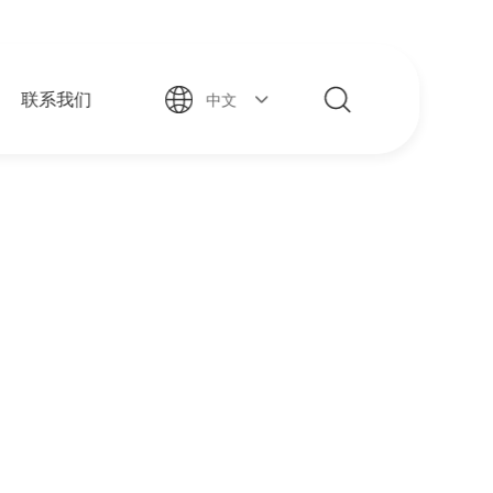
联系我们
中文
式福祉座椅
案
APP下载
改装案例