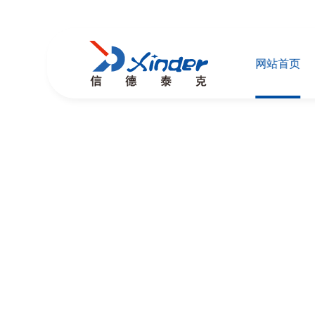
网站首页
福祉座椅
客车座椅升降装置
小型乘用车福祉设备
了解信德
轮椅升降机
轮椅上车导板