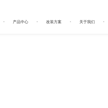
产品中心
改装方案
关于我们
SLIFT Plus分离
客车福祉设备
企业新闻
房车/轻客福祉设备
测试认证
轮椅出行方
SLIFT Plus 分离式福祉座椅